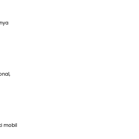
anya
nal,
i mobil