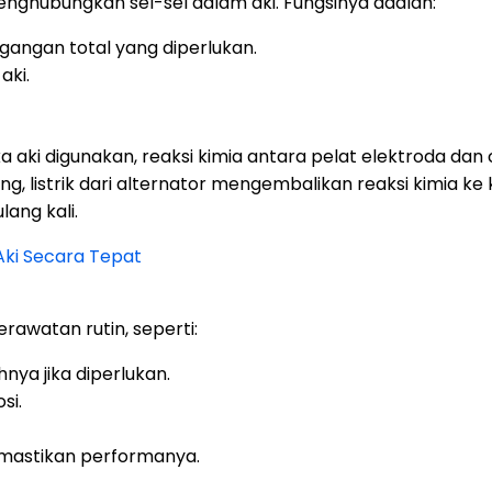
enghubungkan sel-sel dalam aki. Fungsinya adalah:
egangan total yang diperlukan.
aki.
ka aki digunakan, reaksi kimia antara pelat elektroda dan 
ulang, listrik dari alternator mengembalikan reaksi kimia ke 
lang kali.
ki Secara Tepat
rawatan rutin, seperti:
ya jika diperlukan.
si.
mastikan performanya.