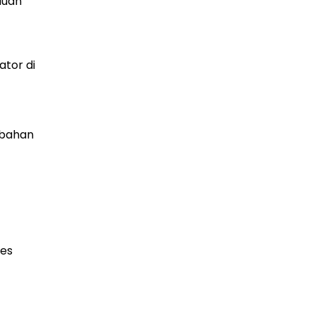
aduan
ator di
i bahan
ses