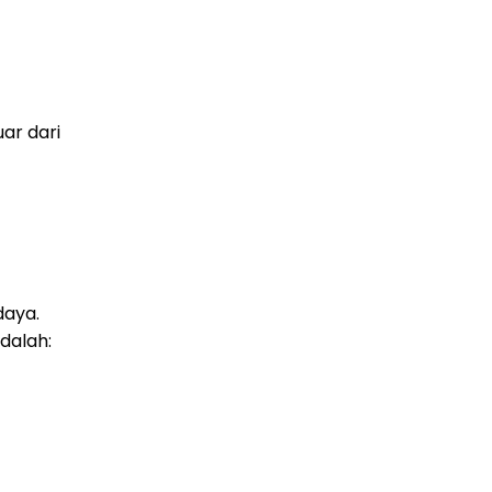
ar dari
daya.
adalah: