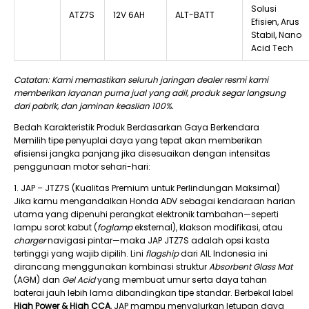
Solusi
ATZ7S
12V 6AH
ALT-BATT
Efisien, Arus
Stabil, Nano
Acid Tech
Catatan: Kami memastikan seluruh jaringan dealer resmi kami
memberikan layanan purna jual yang adil, produk segar langsung
dari pabrik, dan jaminan keaslian 100%.
Bedah Karakteristik Produk Berdasarkan Gaya Berkendara
Memilih tipe penyuplai daya yang tepat akan memberikan
efisiensi jangka panjang jika disesuaikan dengan intensitas
penggunaan motor sehari-hari:
1. JAP – JTZ7S (Kualitas Premium untuk Perlindungan Maksimal)
Jika kamu mengandalkan Honda ADV sebagai kendaraan harian
utama yang dipenuhi perangkat elektronik tambahan—seperti
lampu sorot kabut (
foglamp
eksternal), klakson modifikasi, atau
charger
navigasi pintar—maka JAP JTZ7S adalah opsi kasta
tertinggi yang wajib dipilih. Lini
flagship
dari AIL Indonesia ini
dirancang menggunakan kombinasi struktur
Absorbent Glass Mat
(AGM) dan
Gel Acid
yang membuat umur serta daya tahan
baterai jauh lebih lama dibandingkan tipe standar. Berbekal label
High Power & High CCA
, JAP mampu menyalurkan letupan daya