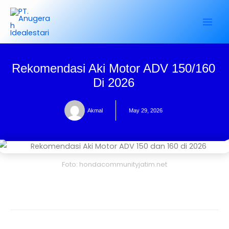
Skip
to
content
Rekomendasi Aki Motor ADV 150/160
Di 2026
Akmal
May 29, 2026
Foto: hondacommunityjatim.net