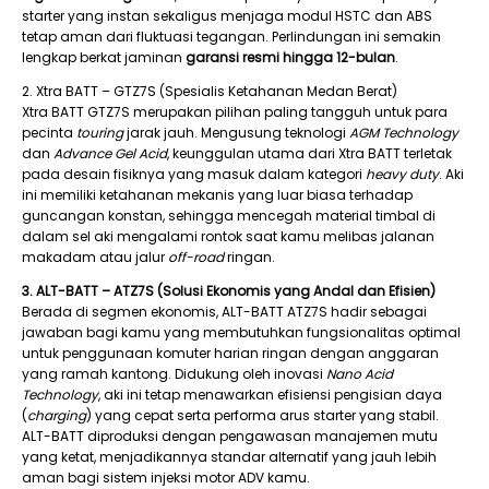
starter yang instan sekaligus menjaga modul HSTC dan ABS
tetap aman dari fluktuasi tegangan. Perlindungan ini semakin
lengkap berkat jaminan
garansi resmi hingga 12-bulan
.
2. Xtra BATT – GTZ7S (Spesialis Ketahanan Medan Berat)
Xtra BATT GTZ7S merupakan pilihan paling tangguh untuk para
pecinta
touring
jarak jauh. Mengusung teknologi
AGM Technology
dan
Advance Gel Acid
, keunggulan utama dari Xtra BATT terletak
pada desain fisiknya yang masuk dalam kategori
heavy duty
. Aki
ini memiliki ketahanan mekanis yang luar biasa terhadap
guncangan konstan, sehingga mencegah material timbal di
dalam sel aki mengalami rontok saat kamu melibas jalanan
makadam atau jalur
off-road
ringan.
3. ALT-BATT – ATZ7S (Solusi Ekonomis yang Andal dan Efisien)
Berada di segmen ekonomis, ALT-BATT ATZ7S hadir sebagai
jawaban bagi kamu yang membutuhkan fungsionalitas optimal
untuk penggunaan komuter harian ringan dengan anggaran
yang ramah kantong. Didukung oleh inovasi
Nano Acid
Technology
, aki ini tetap menawarkan efisiensi pengisian daya
(
charging
) yang cepat serta performa arus starter yang stabil.
ALT-BATT diproduksi dengan pengawasan manajemen mutu
yang ketat, menjadikannya standar alternatif yang jauh lebih
aman bagi sistem injeksi motor ADV kamu.