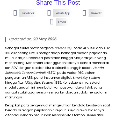
Share This Post
Facebook
WhatsApp
LinkedIn
Email
Updated on:
29 May 2026
Sebagai skuter matik bergenre
adventure
, Honda ADV 150 dan ADV
160 dirancang untuk menghadapi berbagai medan perjalanan,
mulai dari jalur komuter perkotaan hingga rute jarak jauh yang
menantang. Menemani ketangguhan fisiknya, Honda membekali
seri ADV dengan deretan fitur elektronik canggih seperti
Honda
Selectable Torque Control
(HSTC) pada varian 160, sistem
pengereman ABS, panel instrumen digital,
Smart Key System
,
hingga fitur
Idling Stop System
(ISS). Konsekuensinya, seluruh
modul canggih ini membutuhkan pasokan daya listrik yang
sangat stabil agar sensor-sensor kendaraan tidak mengalami
malfungsi.
Kerap kali para pengemudi mengeluhkan kendala kelistrikan saat
berada di tengah perjalanan rute jauh. Gejala awal biasanya
ditandai dengan penurunan responsivitas tombol
starter
atau