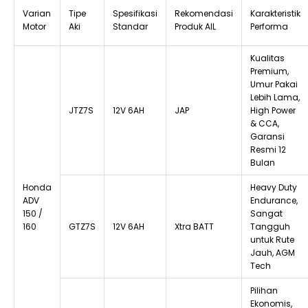
Varian
Tipe
Spesifikasi
Rekomendasi
Karakteristik
Motor
Aki
Standar
Produk AIL
Performa
Kualitas
Premium,
Umur Pakai
Lebih Lama,
JTZ7S
12V 6AH
JAP
High Power
& CCA,
Garansi
Resmi 12
Bulan
Honda
Heavy Duty
ADV
Endurance,
150 /
Sangat
160
GTZ7S
12V 6AH
Xtra BATT
Tangguh
untuk Rute
Jauh, AGM
Tech
Pilihan
Ekonomis,