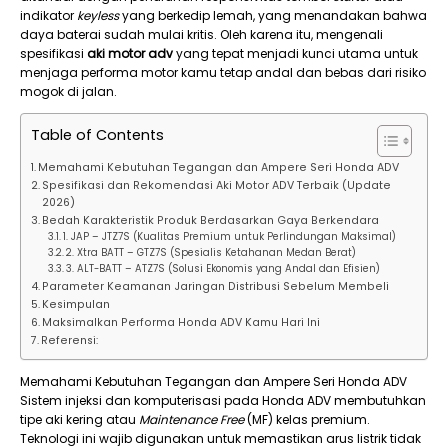
indikator
keyless
yang berkedip lemah, yang menandakan bahwa
daya baterai sudah mulai kritis. Oleh karena itu, mengenali
spesifikasi
aki motor adv
yang tepat menjadi kunci utama untuk
menjaga performa motor kamu tetap andal dan bebas dari risiko
mogok di jalan.
Table of Contents
Memahami Kebutuhan Tegangan dan Ampere Seri Honda ADV
Spesifikasi dan Rekomendasi Aki Motor ADV Terbaik (Update
2026)
Bedah Karakteristik Produk Berdasarkan Gaya Berkendara
1. JAP – JTZ7S (Kualitas Premium untuk Perlindungan Maksimal)
2. Xtra BATT – GTZ7S (Spesialis Ketahanan Medan Berat)
3. ALT-BATT – ATZ7S (Solusi Ekonomis yang Andal dan Efisien)
Parameter Keamanan Jaringan Distribusi Sebelum Membeli
Kesimpulan
Maksimalkan Performa Honda ADV Kamu Hari Ini
Referensi:
Memahami Kebutuhan Tegangan dan Ampere Seri Honda ADV
Sistem injeksi dan komputerisasi pada Honda ADV membutuhkan
tipe aki kering atau
Maintenance Free
(MF) kelas premium.
Teknologi ini wajib digunakan untuk memastikan arus listrik tidak