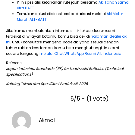
Pilih spesialis ketahanan rute jauh bersama
Aki Tahan Lama
Xtra BATT
Temukan solusi efisiensi terstandarisasi melalui
Aki Motor
Murah ALT-BATT
Jika kamu membutuhkan informasi titik lokasi dealer resmi
terdekat di wilayah kotamu, kamu bisa cek di
halaman dealer aki
ini
. Untuk konsultasi
mengenai kode aki yang sesuai dengan
tahun rakitan kendaraan, kamu bisa menghubungi tim kami
secara langsung
melalui Chat WhatsApp Resmi AIL Indonesia
.
Referensi:
Japan Industrial Standards (JIS) for Lead-Acid Batteries (Technical
Specifications)
.
Katalog Teknis dan Spesifikasi Produk AIL 2026
.
5/5 - (1 vote)
Akmal