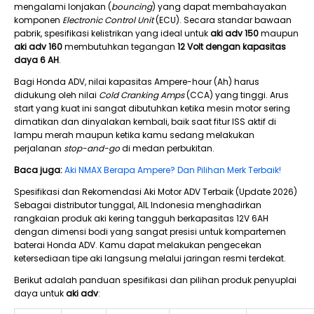
mengalami lonjakan (
bouncing
) yang dapat membahayakan
komponen
Electronic Control Unit
(ECU). Secara standar bawaan
pabrik, spesifikasi kelistrikan yang ideal untuk
aki adv 150
maupun
aki adv 160
membutuhkan tegangan
12 Volt dengan kapasitas
daya 6 AH
.
Bagi Honda ADV, nilai kapasitas Ampere-hour (Ah) harus
didukung oleh nilai
Cold Cranking Amps
(CCA) yang tinggi. Arus
start yang kuat ini sangat dibutuhkan ketika mesin motor sering
dimatikan dan dinyalakan kembali, baik saat fitur ISS aktif di
lampu merah maupun ketika kamu sedang melakukan
perjalanan
stop-and-go
di medan perbukitan.
Baca juga:
Aki NMAX Berapa Ampere? Dan Pilihan Merk Terbaik!
Spesifikasi dan Rekomendasi Aki Motor ADV Terbaik (Update 2026)
Sebagai distributor tunggal, AIL Indonesia menghadirkan
rangkaian produk aki kering tangguh berkapasitas 12V 6AH
dengan dimensi bodi yang sangat presisi untuk kompartemen
baterai Honda ADV. Kamu dapat melakukan pengecekan
ketersediaan tipe aki langsung melalui jaringan resmi terdekat.
Berikut adalah panduan spesifikasi dan pilihan produk penyuplai
daya untuk
aki adv
: