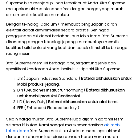
Supreme bisa menjadi pilihan terbaik buat Anda. Xtra Supreme
merupakan aki maintenance free dengan harga yang murah
serta memiliki kualitas memukau.
Dengan teknologi Calcium+ membuat penguapan cairan
elektrolit dapat diminimalisir secara drastis. Sehingga
penggunaan aki dapat bertahan jauh lebih lama. Xtra Supreme
dirancang dengan teknologi jepang, membuatnya memiliki
kualitas build baterai yang kuat dan cocok di install ke berbagai
ruang mesin.
Xtra Supreme memiliki berbagai tipe, tergantung jenis dan
spesifikasi kendaraan Anda. berikut list tipe aki Xtra Supreme.
JIS ( Japan Industries Standard )
Baterai dikhususkan untuk
Mobil produksi jepang
.
DIN (Deutsches Institut für Normung)
Baterai dikhususkan
untuk mobil produksi Continental.
HD (Heavy Duty)
Baterai dikhususkan untuk alat berat.
EFB ( Enhanced Flooded battery ).
Selain harga murah, Xtra Supreme juga dijamin garansi resmi
selama 12 bulan. Kami sangat merekomendasikan
aki mobil
tahan lama
Xtra Supreme ini jika Anda mencari opsi aki smf
dengan ketahanan luar biasa dengan harga yang murah.