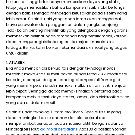
berkualitas tinggi tidak hanya memberikan daya yang stabil,
tetapi juga memastikan bahwa komponen listrik mobil berfungsi
dengan baik, sehingga mencegah kerusakan pada sistem yang
lebih besar. Selain itu, aki yang tahan lama akan menghemat
biaya perawatan dan penggantian dalam jangka panjang.
Tidak kalah penting, memilih aki yang dilengkapi dengan garansi
memberikan perlindungan tambahan bagi pemilik mobil, karena
dapat mengurangi risiko kerugian jika terjadi masalah tak
terduga. Berikut kami berikan rekomendasi aki mobil yang bagus
untuk dipilih.
1. ATLASBX
Bila Anda mencari aki berkualitas dengan teknologi inovasi
mutakhir, maka AtlasBX merupakan pilihan terbaik. Aki mobil asal
korea ini, dibangun dengan teknologi stamped full frame grid
yang memiliki peran untuk memaksimalkan aliran listrik menjadi
lebih cepat. Sehingga, dapat memaksimalkan performa pada
komponen mobil seperti daya starter, Lampu, dan elektronik device
yang ada di dalam mobil.
Selain itu, ada teknologi Ultramicro Fiber & Special tissue yang
dapat meningkatkan ketahanan dari plat baterai dan
memperlambat penuaan pada material aktif. Dengan adanya
teknologi tersebut,
aki mobil bergaransi
AtlasBX dipastikan tahan
akan getaran benturan dari luar dan dapat meningkatkan usia