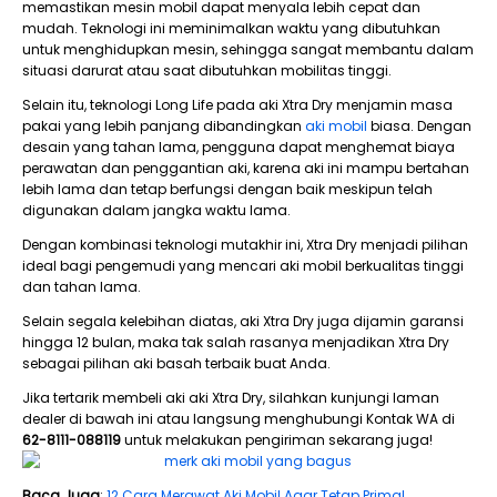
memastikan mesin mobil dapat menyala lebih cepat dan
mudah. Teknologi ini meminimalkan waktu yang dibutuhkan
untuk menghidupkan mesin, sehingga sangat membantu dalam
situasi darurat atau saat dibutuhkan mobilitas tinggi.
Selain itu, teknologi Long Life pada aki Xtra Dry menjamin masa
pakai yang lebih panjang dibandingkan
aki mobil
biasa. Dengan
desain yang tahan lama, pengguna dapat menghemat biaya
perawatan dan penggantian aki, karena aki ini mampu bertahan
lebih lama dan tetap berfungsi dengan baik meskipun telah
digunakan dalam jangka waktu lama.
Dengan kombinasi teknologi mutakhir ini, Xtra Dry menjadi pilihan
ideal bagi pengemudi yang mencari aki mobil berkualitas tinggi
dan tahan lama.
Selain segala kelebihan diatas, aki Xtra Dry juga dijamin garansi
hingga 12 bulan, maka tak salah rasanya menjadikan Xtra Dry
sebagai pilihan aki basah terbaik buat Anda.
Jika tertarik membeli aki aki Xtra Dry, silahkan kunjungi laman
dealer di bawah ini atau langsung menghubungi Kontak WA di
62-8111-088119
untuk melakukan pengiriman sekarang juga!
Baca Juga
:
12 Cara Merawat Aki Mobil Agar Tetap Prima!