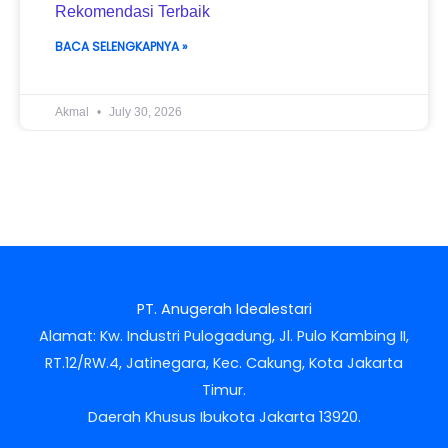
Rekomendasi Terbaik
BACA SELENGKAPNYA »
Akmal
July 30, 2026
PT. Anugerah Idealestari
Alamat: Kw. Industri Pulogadung, Jl. Pulo Kambing II,
RT.12/RW.4, Jatinegara, Kec. Cakung, Kota Jakarta
Timur.
Daerah Khusus Ibukota Jakarta 13920.