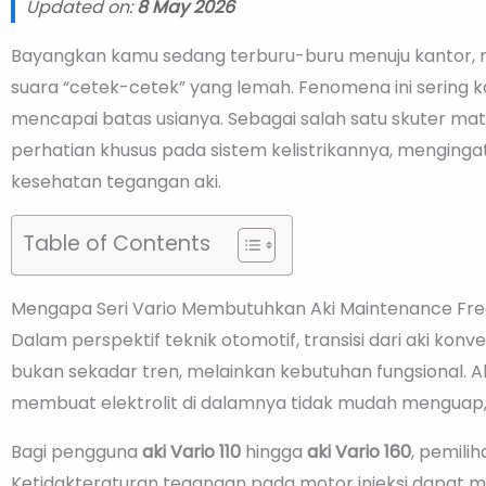
Updated on:
8 May 2026
Bayangkan kamu sedang terburu-buru menuju kantor
suara “cetek-cetek” yang lemah. Fenomena ini sering k
mencapai batas usianya. Sebagai salah satu skuter mati
perhatian khusus pada sistem kelistrikannya, mengingat
kesehatan tegangan aki.
Table of Contents
Mengapa Seri Vario Membutuhkan Aki Maintenance Fre
Dalam perspektif teknik otomotif, transisi dari aki konv
bukan sekadar tren, melainkan kebutuhan fungsional. 
membuat elektrolit di dalamnya tidak mudah menguap, 
Bagi pengguna
aki Vario 110
hingga
aki Vario 160
, pemili
Ketidakteraturan tegangan pada motor injeksi dapat 