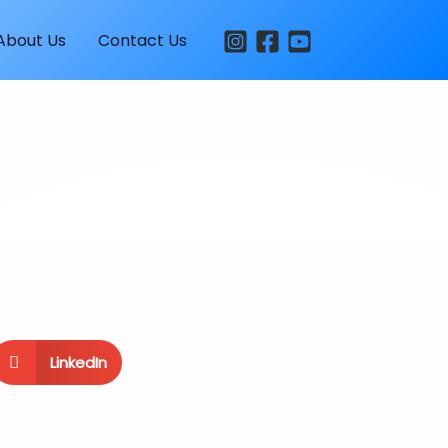
About Us
Contact Us
LinkedIn