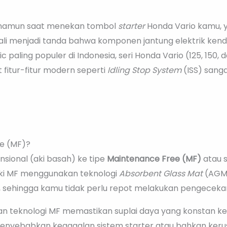
, namun saat menekan tombol
starter
Honda Vario kamu, 
ali menjadi tanda bahwa komponen jantung elektrik kenda
c paling populer di Indonesia, seri Honda Vario (125, 15
 fitur-fitur modern seperti
Idling Stop System
(ISS) sang
e (MF)?
ensional (aki basah) ke tipe
Maintenance Free (MF)
atau s
Aki MF menggunakan teknologi
Absorbent Glass Mat
(AGM)
sehingga kamu tidak perlu repot melakukan pengecekan a
han teknologi MF memastikan suplai daya yang konstan k
menyebabkan kegagalan sistem starter atau bahkan keru