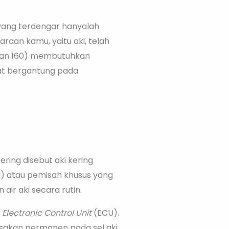
yang terdengar hanyalah
raan kamu, yaitu aki, telah
0, dan 160) membutuhkan
at bergantung pada
ering disebut aki kering
 atau pemisah khusus yang
ir aki secara rutin.
e
Electronic Control Unit
(ECU).
sakan permanen pada sel aki